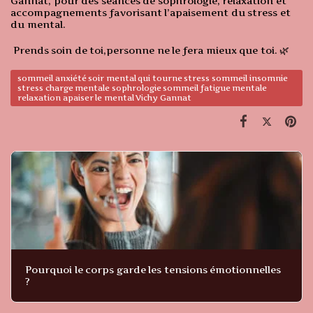
Gannat, pour des séances de sophrologie, relaxation et
accompagnements favorisant l’apaisement du stress et
du mental.
Prends soin de toi,personne ne le fera mieux que toi. 🌿
sommeil anxiété soir mental qui tourne stress sommeil insomnie
stress charge mentale sophrologie sommeil fatigue mentale
relaxation apaiser le mental Vichy Gannat
Pourquoi le corps garde les tensions émotionnelles
?