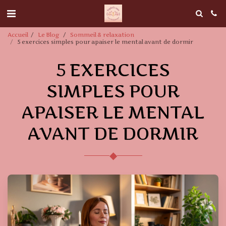
Accueil
Le Blog
Sommeil & relaxation
5 exercices simples pour apaiser le mental avant de dormir
5 EXERCICES
SIMPLES POUR
APAISER LE MENTAL
AVANT DE DORMIR
◆