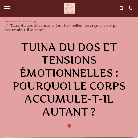
Accueil
Le Blog
Tuina du dos et tensions émotionnelles : pourquoi le corps
accumule-t-il autant ?
TUINA DU DOS ET
TENSIONS
ÉMOTIONNELLES :
POURQUOI LE CORPS
ACCUMULE-T-IL
AUTANT ?
◆